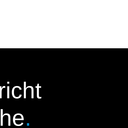
richt
che
.