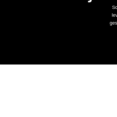
Sc
lev
gesa