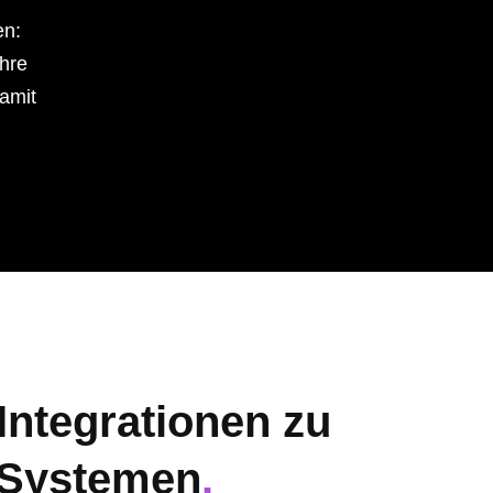
en:
Ihre
damit
 Integrationen zu
 Systemen
.