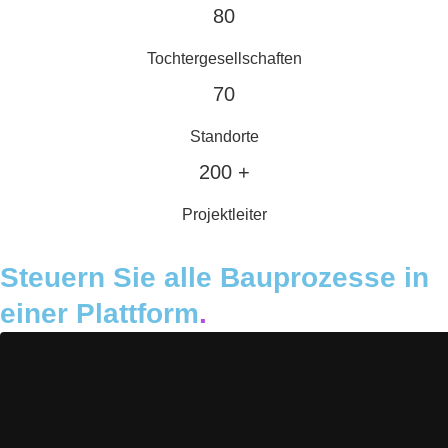
80
Tochtergesellschaften
70
Standorte
200 +
Projektleiter
Steuern Sie alle Bauprozesse in
einer Plattform
.