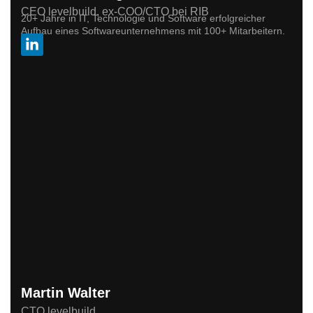
CEO levelbuild, ex-COO/CTO bei RIB
20+ Jahre in IT, Technologie und Software erfolgreicher
Aufbau eines Softwareunternehmens mit 100+ Mitarbeitern.
Martin Walter
CTO levelbuild